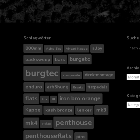
Schlagwörter
Suche
Suche
800mm
alloy
Achs-Set
Ahead Kappe
nach..
burgetc
backsweep
bars
Archiv
burgtec
direktmontage
composite
Archiv
enduro
erhöhung
flatpedals
Ersatz
Katego
flats
iron bro orange
fox
III
Kategor
Kappe
mk3
kash bronze
lenker
penthouse
mk4
mkiii
penthouseflats
pins