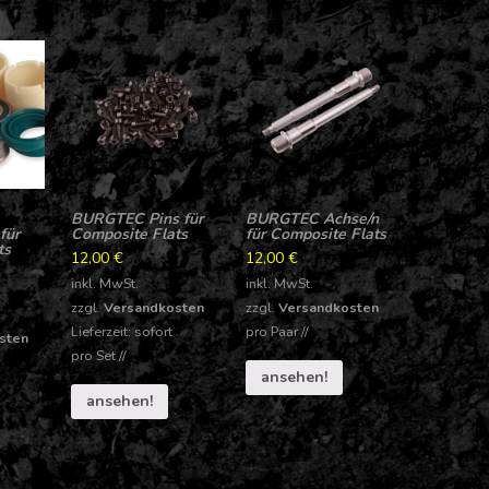
BURGTEC Pins für
BURGTEC Achse/n
für
Composite Flats
für Composite Flats
ts
12,00
€
12,00
€
inkl. MwSt.
inkl. MwSt.
zzgl.
Versandkosten
zzgl.
Versandkosten
Lieferzeit: sofort
pro
Paar
//
sten
pro
Set
//
ansehen!
ansehen!