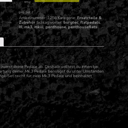
Set
für
pro
Set
//
Penthouse
Flats
Artikelnummer:
1256
Kategorie:
Ersatzteile &
Mk.3
Zubehör
Schlagwörter:
burgtec
,
flatpedals
,
Menge
III
,
mk3
,
mkiii
,
penthouse
,
penthouseflats
zuerst deine Pedale ab. Deshalb solltest du ihnen bei
artung deiner Mk.3 Pedale benötigst du unter Umständen
gs-Set reicht für zwei Mk.3 Pedale und beinhaltet