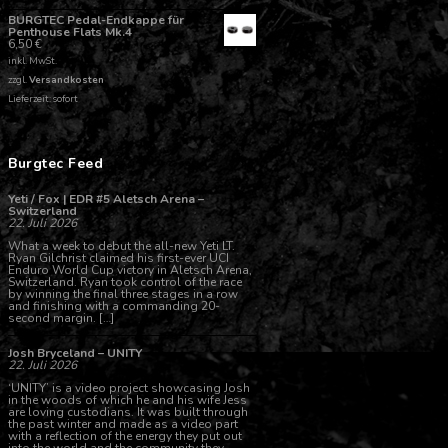
BURGTEC Pedal-Endkappe für
Penthouse Flats Mk.4
6,50
€
inkl. MwSt.
zzgl.
Versandkosten
Lieferzeit: sofort
Burgtec Feed
Yeti / Fox | EDR #5 Aletsch Arena –
Switzerland
22. Juli 2026
What a week to debut the all-new Yeti LT.
Ryan Gilchrist claimed his first-ever UCI
Enduro World Cup victory in Aletsch Arena,
Switzerland. Ryan took control of the race
by winning the final three stages in a row
and finishing with a commanding 20-
second margin. […]
Josh Bryceland – UNITY
22. Juli 2026
‘UNITY’ is a video project showcasing Josh
in the woods of which he and his wife Jess
are loving custodians. It was built through
the past winter and made as a video part
with a reflection of the energy they put out