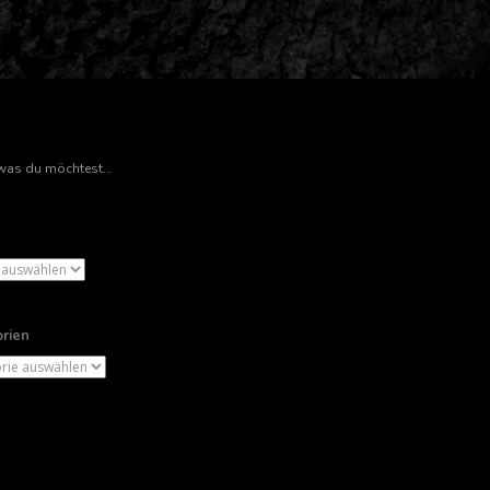
rien
ien