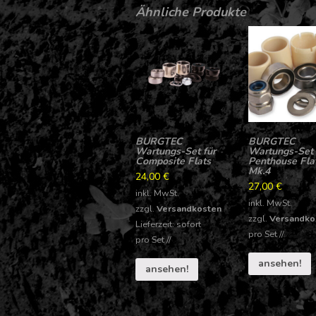
Ähnliche Produkte
BURGTEC
BURGTEC
Wartungs-Set für
Wartungs-Set 
Composite Flats
Penthouse Fla
Mk.4
24,00
€
27,00
€
inkl. MwSt.
inkl. MwSt.
zzgl.
Versandkosten
zzgl.
Versandko
Lieferzeit: sofort
pro
Set
//
pro
Set
//
ansehen!
ansehen!