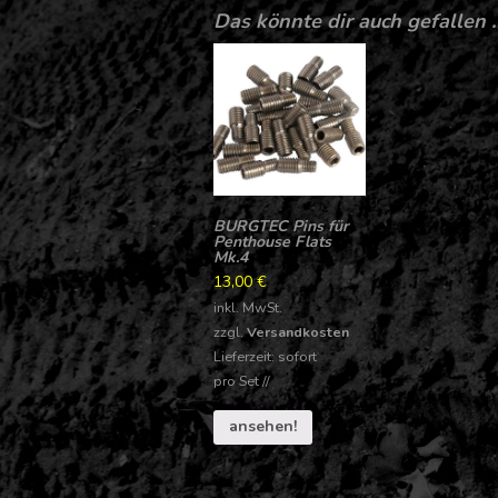
Das könnte dir auch gefallen 
BURGTEC Pins für
Penthouse Flats
Mk.4
13,00
€
inkl. MwSt.
zzgl.
Versandkosten
Lieferzeit: sofort
pro
Set
//
ansehen!