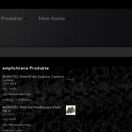
Produkte
Mein Konto
empfohlene Produkte
BURGTEC RideWide Enduro Carbon
Lenker
159,90
€
inkl. MwSt.
zzgl.
Versandkosten
Lieferzeit: 6-8 Wochen
BURGTEC Pins für Penthouse Flats
Mk.4
13,00
€
inkl. MwSt.
zzgl.
Versandkosten
Lieferzeit: sofort