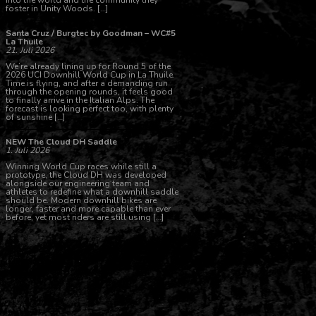
into the world and the community they
foster in Unity Woods. […]
Santa Cruz / Burgtec by Goodman – WC#5
La Thuile
21. Juli 2026
We’re already lining up for Round 5 of the
2026 UCI Downhill World Cup in La Thuile.
Time is flying, and after a demanding run
through the opening rounds, it feels good
to finally arrive in the Italian Alps. The
forecast is looking perfect too, with plenty
of sunshine […]
NEW The Cloud DH Saddle
1. Juli 2026
Winning World Cup races while still a
prototype, the Cloud DH was developed
alongside our engineering team and
athletes to redefine what a downhill saddle
should be. Modern downhill bikes are
longer, faster and more capable than ever
before, yet most riders are still using […]