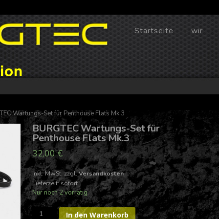
Skip
Startseite
wir
to
content
ion
EC Wartungs-Set für Penthouse Flats Mk.3
BURGTEC Wartungs-Set für
Penthouse Flats Mk.3
32,00
€
inkl. MwSt.
zzgl.
Versandkosten
Lieferzeit: sofort
Nur noch 2 vorrätig
BURGTEC
In den Warenkorb
Wartungs-