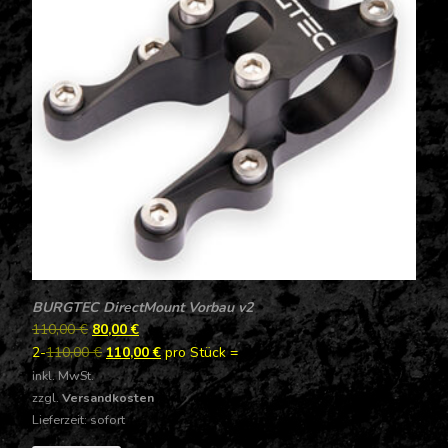
BURGTEC DirectMount Vorbau v2
110,00
€
80,00
€
2
-
110,00
€
110,00
€
pro
Stück
=
inkl. MwSt.
zzgl.
Versandkosten
Lieferzeit: sofort