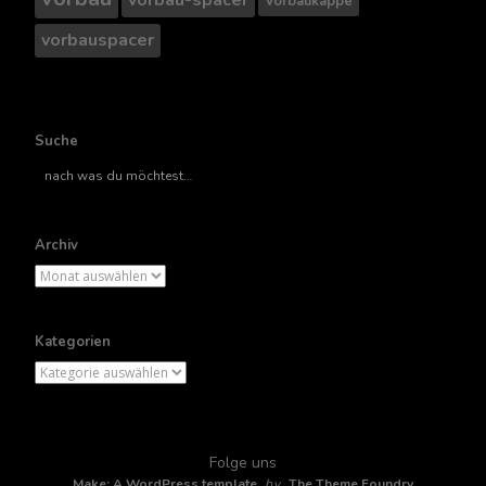
Vorbaukappe
vorbauspacer
Suche
Suche
nach..
Archiv
Archiv
Kategorien
Kategorien
Folge uns
Make: A WordPress template
by
The Theme Foundry