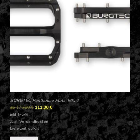
BURGTEC Penthouse Flats, Mk. 4
ab
175,00
€
111,00
€
inkl. MwSt.
zzgl.
Versandkosten
Lieferzeit: sofort