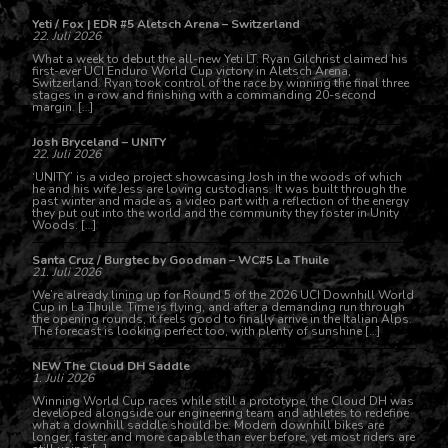
Yeti / Fox | EDR #5 Aletsch Arena – Switzerland
22. Juli 2026
What a week to debut the all-new Yeti LT. Ryan Gilchrist claimed his
first-ever UCI Enduro World Cup victory in Aletsch Arena,
Switzerland. Ryan took control of the race by winning the final three
stages in a row and finishing with a commanding 20-second
margin. […]
Josh Bryceland – UNITY
22. Juli 2026
‘UNITY’ is a video project showcasing Josh in the woods of which
he and his wife Jess are loving custodians. It was built through the
past winter and made as a video part with a reflection of the energy
they put out into the world and the community they foster in Unity
Woods. […]
Santa Cruz / Burgtec by Goodman – WC#5 La Thuile
21. Juli 2026
We’re already lining up for Round 5 of the 2026 UCI Downhill World
Cup in La Thuile. Time is flying, and after a demanding run through
the opening rounds, it feels good to finally arrive in the Italian Alps.
The forecast is looking perfect too, with plenty of sunshine […]
NEW The Cloud DH Saddle
1. Juli 2026
Winning World Cup races while still a prototype, the Cloud DH was
developed alongside our engineering team and athletes to redefine
what a downhill saddle should be. Modern downhill bikes are
longer, faster and more capable than ever before, yet most riders are