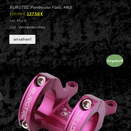
BURGTEC Penthouse Flats, MK5
155,00
€
137,50
€
inkl. MwSt.
zzgl.
Versandkosten
ansehen!
Angebot!