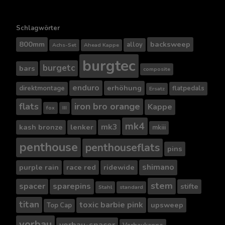
Schlagwörter
800mm
backsweep
alloy
Achs-Set
Ahead Kappe
burgtec
burgetc
bars
composite
enduro
erhöhung
direktmontage
flatpedals
Ersatz
flats
iron bro orange
Kappe
fox
III
mk4
mk3
kash bronze
lenker
mkiii
penthouse
penthouseflats
pins
shimano
purple rain
race red
ridewide
stem
spacer
sparepins
stifte
Stahl
standard
titan
toxic barbie pink
upsweep
Top Cap
vorbau
vorbau-spacer