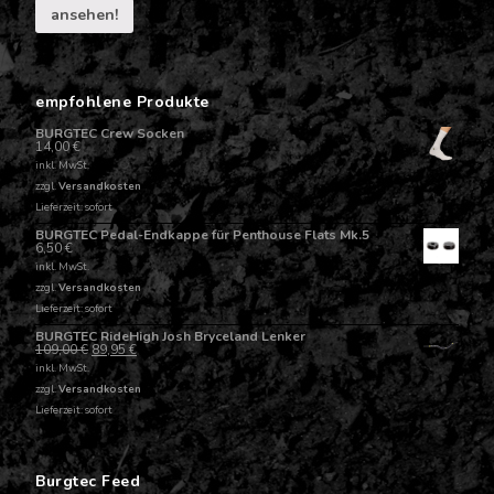
ansehen!
empfohlene Produkte
BURGTEC Crew Socken
14,00
€
inkl. MwSt.
zzgl.
Versandkosten
Lieferzeit: sofort
BURGTEC Pedal-Endkappe für Penthouse Flats Mk.5
6,50
€
inkl. MwSt.
zzgl.
Versandkosten
Lieferzeit: sofort
BURGTEC RideHigh Josh Bryceland Lenker
109,00
€
89,95
€
inkl. MwSt.
zzgl.
Versandkosten
Lieferzeit: sofort
Burgtec Feed