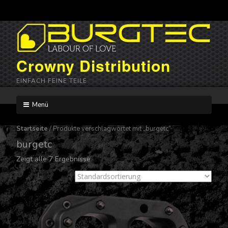
Crowny Distribution
EINFACH FEINE TEILE
Menü
Skip
to
Startseite
/ Produkte verschlagwortet mit „burgetc“
content
burgetc
Zeigt alle 7 Ergebnisse