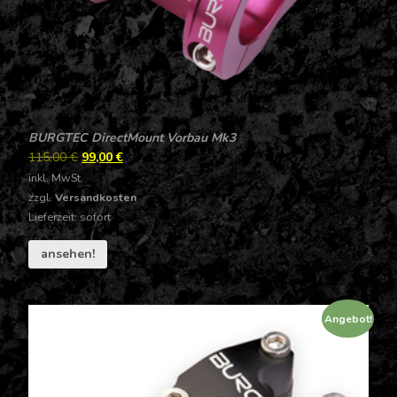
BURGTEC DirectMount Vorbau Mk3
115,00
€
99,00
€
inkl. MwSt.
zzgl.
Versandkosten
Lieferzeit: sofort
ansehen!
Angebot!