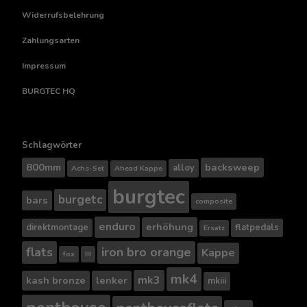
Widerrufsbelehrung
Zahlungsarten
Impressum
BURGTEC HQ
Schlagwörter
800mm
backsweep
alloy
Achs-Set
Ahead Kappe
burgtec
burgetc
bars
composite
enduro
erhöhung
direktmontage
flatpedals
Ersatz
flats
iron bro orange
Kappe
fox
III
mk4
mk3
kash bronze
lenker
mkiii