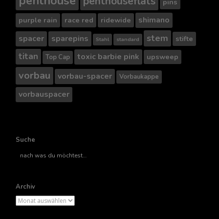
penthouse
penthouseflats
pins
shimano
purple rain
race red
ridewide
stem
spacer
sparepins
stifte
Stahl
standard
titan
toxic barbie pink
upsweep
Top Cap
vorbau
vorbau-spacer
Vorbaukappe
vorbauspacer
Suche
Suche
nach..
Archiv
Archiv