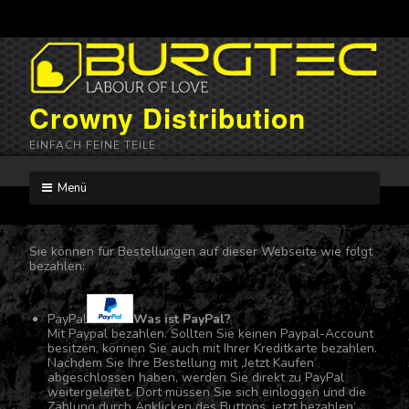
Crowny Distribution
EINFACH FEINE TEILE
Menü
Skip
to
content
Sie können für Bestellungen auf dieser Webseite wie folgt
bezahlen:
PayPal
Was ist PayPal?
Mit Paypal bezahlen. Sollten Sie keinen Paypal-Account
besitzen, können Sie auch mit Ihrer Kreditkarte bezahlen.
Nachdem Sie Ihre Bestellung mit ‚Jetzt Kaufen‘
abgeschlossen haben, werden Sie direkt zu PayPal
weitergeleitet. Dort müssen Sie sich einloggen und die
Zahlung durch Anklicken des Buttons ‚jetzt bezahlen‘