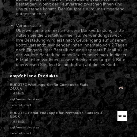
bestätigen, womit der Kaufvertrag zwischen Ihnen und
uns zustande kommt. Der Kaufpreis wird uns umgehend
gutgeschrieben.
Vorauskasse
Überweisen Sie direkt an unsere Bankverbindung. Bitte
nutzen Sie die Bestellnummer als Verwendungszweck.
Ihre Bestellung wird erst nach Geldeingang auf unserem
Konto versandt. Wir senden Ihnen innerhalb von 2 Tagen
nach Eingang Ihrer Bestellung eine separate E-Mail zu, in
der wir Ihre Bestellung ausdrücklich annehmen. In dieser
E-Mail teilen wir Ihnen unsere Bankverbindung mit. Bitte
überweisen Sie den Gesamtbetrag auf dieses Konto.
empfohlene Produkte
BURGTEC Wartungs-Set für Composite Flats
24,00
€
inkl. MwSt.
zzgl.
Versandkosten
Lieferzeit: sofort
BURGTEC Pedal-Endkappe für Penthouse Flats Mk.4
6,50
€
inkl. MwSt.
zzgl.
Versandkosten
Lieferzeit: sofort