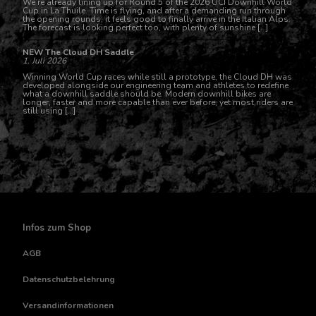
We’re already lining up for Round 5 of the 2026 UCI Downhill World
Cup in La Thuile. Time is flying, and after a demanding run through
the opening rounds, it feels good to finally arrive in the Italian Alps.
The forecast is looking perfect too, with plenty of sunshine […]
NEW The Cloud DH Saddle
1. Juli 2026
Winning World Cup races while still a prototype, the Cloud DH was
developed alongside our engineering team and athletes to redefine
what a downhill saddle should be. Modern downhill bikes are
longer, faster and more capable than ever before, yet most riders are
still using […]
Infos zum Shop
AGB
Datenschutzbelehrung
Versandinformationen