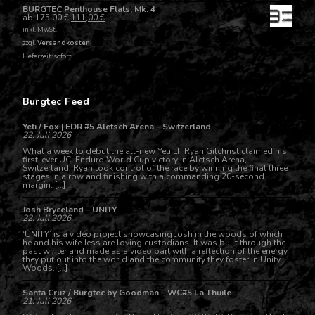
BURGTEC Penthouse Flats, Mk. 4
ab
175,00
€
111,00
€
inkl. MwSt.
zzgl.
Versandkosten
Lieferzeit: sofort
Burgtec Feed
Yeti / Fox | EDR #5 Aletsch Arena – Switzerland
22. Juli 2026
What a week to debut the all-new Yeti LT. Ryan Gilchrist claimed his
first-ever UCI Enduro World Cup victory in Aletsch Arena,
Switzerland. Ryan took control of the race by winning the final three
stages in a row and finishing with a commanding 20-second
margin. […]
Josh Bryceland – UNITY
22. Juli 2026
‘UNITY’ is a video project showcasing Josh in the woods of which
he and his wife Jess are loving custodians. It was built through the
past winter and made as a video part with a reflection of the energy
they put out into the world and the community they foster in Unity
Woods. […]
Santa Cruz / Burgtec by Goodman – WC#5 La Thuile
21. Juli 2026