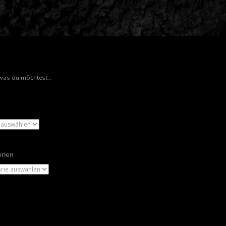
rien
ien