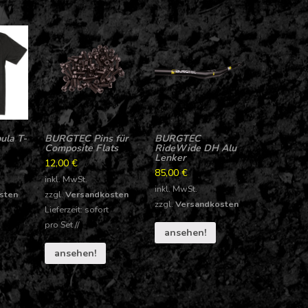
la T-
BURGTEC Pins für
BURGTEC
Composite Flats
RideWide DH Alu
Lenker
12,00
€
85,00
€
inkl. MwSt.
inkl. MwSt.
sten
zzgl.
Versandkosten
zzgl.
Versandkosten
Lieferzeit: sofort
pro
Set
//
ansehen!
ansehen!