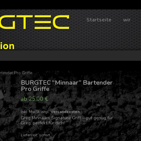
Skip
Startseite
wir
to
content
ion
tender Pro Griffe
BURGTEC “Minnaar” Bartender
Pro Griffe
ab
25,00
€
inkl. MwSt.
zzgl.
Versandkosten
Greg Minnaars Signature Griff – gut genug für
Greg, perfekt für dich!
Lieferzeit: sofort