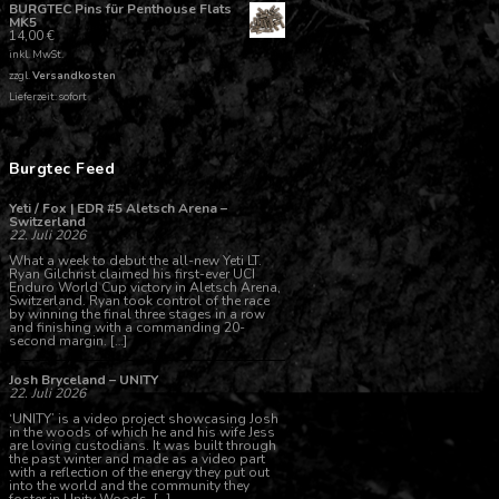
BURGTEC Pins für Penthouse Flats
MK5
14,00
€
inkl. MwSt.
zzgl.
Versandkosten
Lieferzeit: sofort
Burgtec Feed
Yeti / Fox | EDR #5 Aletsch Arena –
Switzerland
22. Juli 2026
What a week to debut the all-new Yeti LT.
Ryan Gilchrist claimed his first-ever UCI
Enduro World Cup victory in Aletsch Arena,
Switzerland. Ryan took control of the race
by winning the final three stages in a row
and finishing with a commanding 20-
second margin. […]
Josh Bryceland – UNITY
22. Juli 2026
‘UNITY’ is a video project showcasing Josh
in the woods of which he and his wife Jess
are loving custodians. It was built through
the past winter and made as a video part
with a reflection of the energy they put out
into the world and the community they