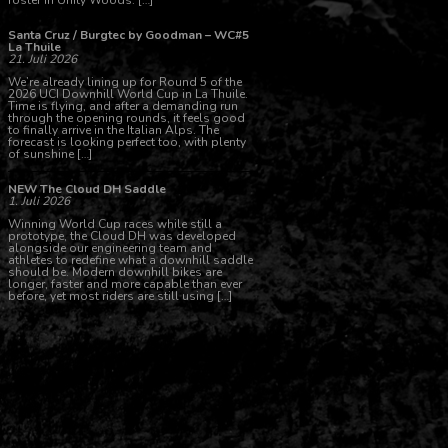
foster in Unity Woods. […]
Santa Cruz / Burgtec by Goodman – WC#5
La Thuile
21. Juli 2026
We’re already lining up for Round 5 of the
2026 UCI Downhill World Cup in La Thuile.
Time is flying, and after a demanding run
through the opening rounds, it feels good
to finally arrive in the Italian Alps. The
forecast is looking perfect too, with plenty
of sunshine […]
NEW The Cloud DH Saddle
1. Juli 2026
Winning World Cup races while still a
prototype, the Cloud DH was developed
alongside our engineering team and
athletes to redefine what a downhill saddle
should be. Modern downhill bikes are
longer, faster and more capable than ever
before, yet most riders are still using […]