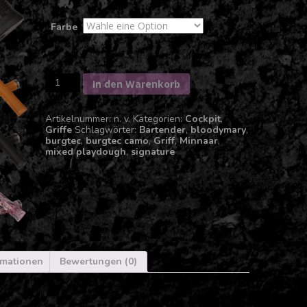
Farbe
BURGTEC
In den Warenkorb
"Minnaar"
Bartender
Pro
Artikelnummer:
n. v.
Kategorien:
Cockpit
,
Griffe
Griffe
Schlagwörter:
Bartender
,
bloodymary
,
Menge
burgtec
,
burgtec camo
,
Griff
,
Minnaar
,
mixed playdough
,
signature
rmationen
Bewertungen (0)