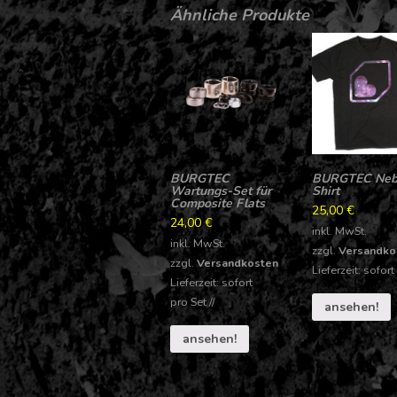
Ähnliche Produkte
BURGTEC
BURGTEC Nebu
Wartungs-Set für
Shirt
Composite Flats
25,00
€
24,00
€
inkl. MwSt.
inkl. MwSt.
zzgl.
Versandko
zzgl.
Versandkosten
Lieferzeit: sofort
Lieferzeit: sofort
pro
Set
//
ansehen!
ansehen!