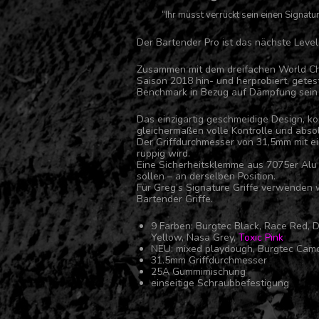
“Ihr müsst verrückt sein einen Signatu
Der Bartender Pro ist das nächste Leve
Zusammen mit dem dreifachen World C
Saison 2018 hin- und herprobiert, getes
Benchmark in Bezug auf Dämpfung sein 
Das einzigartig geschmeidige Design, k
gleichermaßen volle Kontrolle und abso
Der Griffdurchmesser von 31,5mm mit ei
ruppig wird.
Eine Sicherheitsklemme aus 7075er Alu h
sollen – an derselben Position.
Für Greg’s Signature Griffe verwenden 
Bartender Griffe.
9 Farben: Burgtec Black, Race Red, D
Yellow, Nasa Grey,
Toxic Pink
NEU: mixed playdough, Burgtec Camo
31.5mm Griffdurchmesser
25A Gummimischung
einseitige Schraubbefestigung