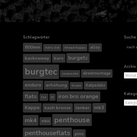
Schlagwörter
Suche
Suche
800mm
alloy
Achs-Set
Ahead Kappe
nach..
burgetc
backsweep
bars
Archiv
burgtec
direktmontage
composite
Archiv
enduro
erhöhung
flatpedals
Ersatz
Katego
flats
iron bro orange
fox
III
Kategor
Kappe
mk3
kash bronze
lenker
penthouse
mk4
mkiii
penthouseflats
pins